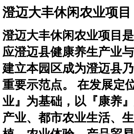
澄迈大丰休闲农业项目
澄迈大丰休闲农业项目是
应澄迈县健康养生产业与
建立本园区成为澄迈县乃
重要示范点。 在发展定
业』为基础，以『康养』
产业、都市农业生活、生