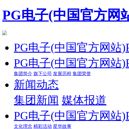
PG电子(中国官方网站
PG电子(中国官方网站)
PG电子(中国官方网站)
集团简介
旗下公司
发展历程
集团荣誉
新闻动态
集团新闻
媒体报道
PG电子(中国官方网站)
文化理念
精彩活动
星华故事