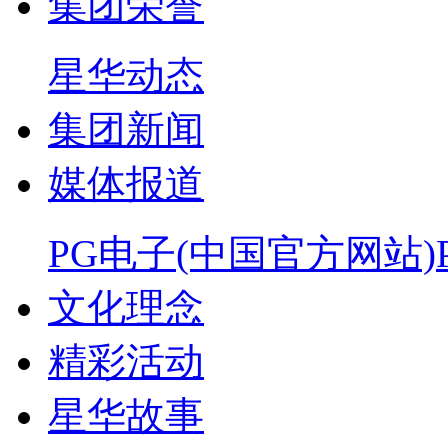
集团荣誉
星华动态
集团新闻
媒体报道
PG电子(中国官方网站)
文化理念
精彩活动
星华故事