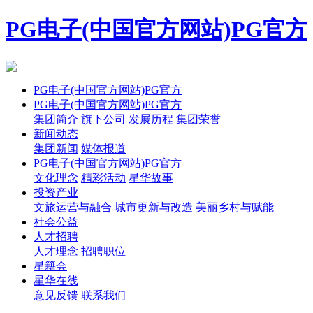
PG电子(中国官方网站)PG官方
PG电子(中国官方网站)PG官方
PG电子(中国官方网站)PG官方
集团简介
旗下公司
发展历程
集团荣誉
新闻动态
集团新闻
媒体报道
PG电子(中国官方网站)PG官方
文化理念
精彩活动
星华故事
投资产业
文旅运营与融合
城市更新与改造
美丽乡村与赋能
社会公益
人才招聘
人才理念
招聘职位
星籍会
星华在线
意见反馈
联系我们