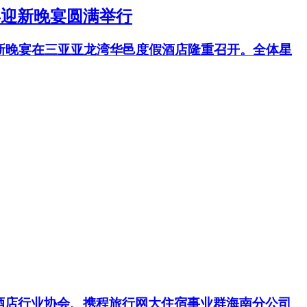
6年迎新晚宴圆满举行
26迎新晚宴在三亚亚龙湾华邑度假酒店隆重召开。全体星
旅游酒店行业协会、携程旅行网大住宿事业群海南分公司