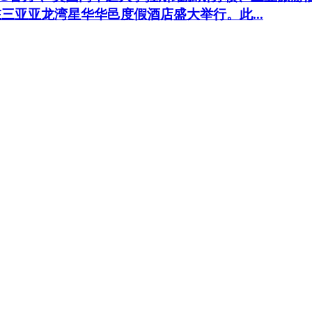
三亚亚龙湾星华华邑度假酒店盛大举行。此...