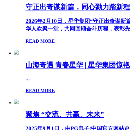
守正出奇谋新篇，同心勠力踏新程 |
2026年2月10日，星华集团“守正出奇谋
华人欢聚一堂，共同回顾奋斗历程，表彰先进
READ MORE
山海奇遇 青春星华 | 星华集团惊艳
...
READ MORE
聚焦 “交流、共赢、未来”
2025年9月1日，由PG电子(中国官方