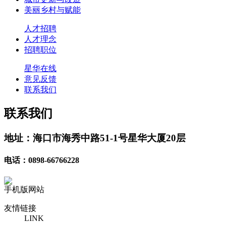
美丽乡村与赋能
人才招聘
人才理念
招聘职位
星华在线
意见反馈
联系我们
联系我们
地址：海口市海秀中路51-1号星华大厦20层
电话：0898-66766228
手机版网站
友情链接
LINK