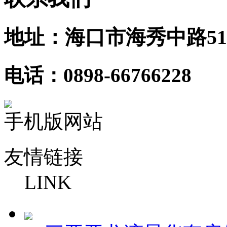
地址：海口市海秀中路51
电话：0898-66766228
手机版网站
友情链接
LINK