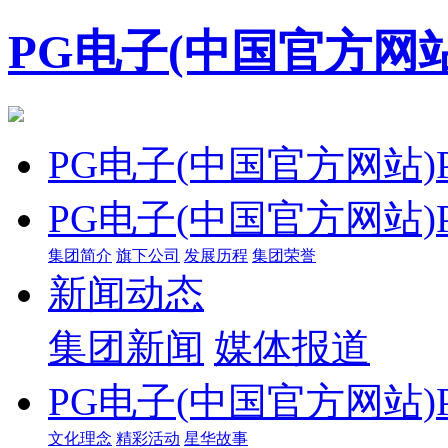
PG电子(中国官方网站
PG电子(中国官方网站)
PG电子(中国官方网站)
集团简介
旗下公司
发展历程
集团荣誉
新闻动态
集团新闻
媒体报道
PG电子(中国官方网站)
文化理念
精彩活动
星华故事