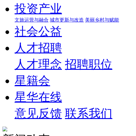
投资产业
文旅运营与融合
城市更新与改造
美丽乡村与赋能
社会公益
人才招聘
人才理念
招聘职位
星籍会
星华在线
意见反馈
联系我们