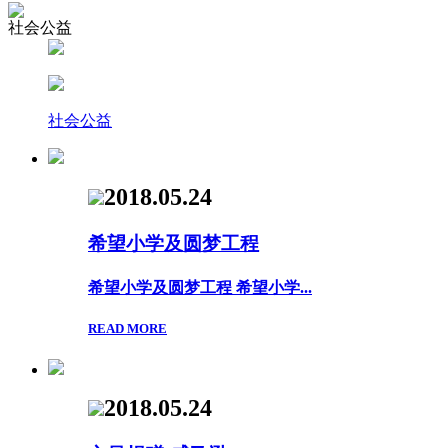
社会公益
社会公益
2018.05.24
希望小学及圆梦工程
希望小学及圆梦工程 希望小学...
READ MORE
2018.05.24