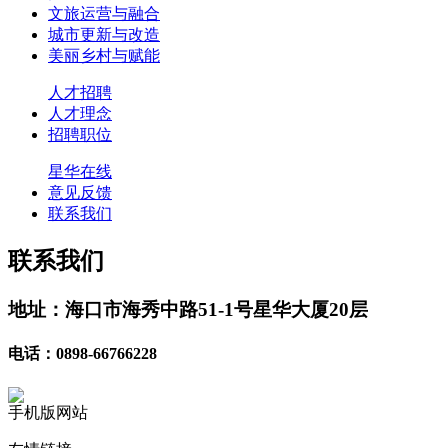
文旅运营与融合
城市更新与改造
美丽乡村与赋能
人才招聘
人才理念
招聘职位
星华在线
意见反馈
联系我们
联系我们
地址：海口市海秀中路51-1号星华大厦20层
电话：0898-66766228
手机版网站