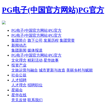
PG电子(中国官方网站)PG官方
PG电子(中国官方网站)PG官方
PG电子(中国官方网站)PG官方
集团简介
旗下公司
发展历程
集团荣誉
新闻动态
集团新闻
媒体报道
PG电子(中国官方网站)PG官方
文化理念
精彩活动
星华故事
投资产业
文旅运营与融合
城市更新与改造
美丽乡村与赋能
社会公益
人才招聘
人才理念
招聘职位
星籍会
星华在线
意见反馈
联系我们