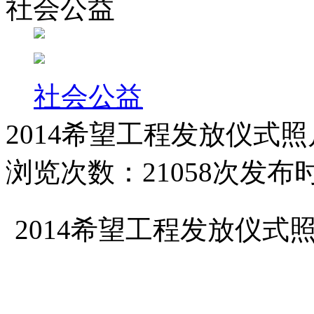
社会公益
社会公益
2014希望工程发放仪式照
浏览次数：21058次
发布时间
2014希望工程发放仪