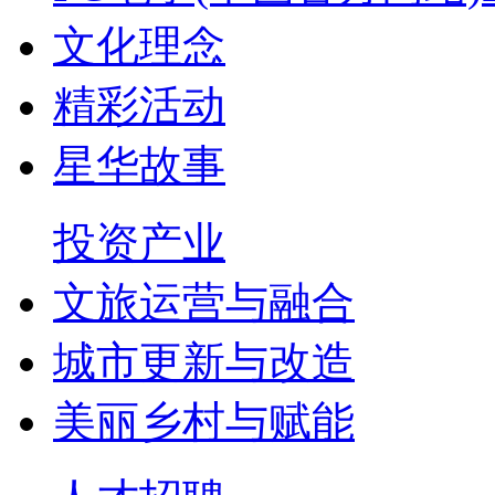
文化理念
精彩活动
星华故事
投资产业
文旅运营与融合
城市更新与改造
美丽乡村与赋能