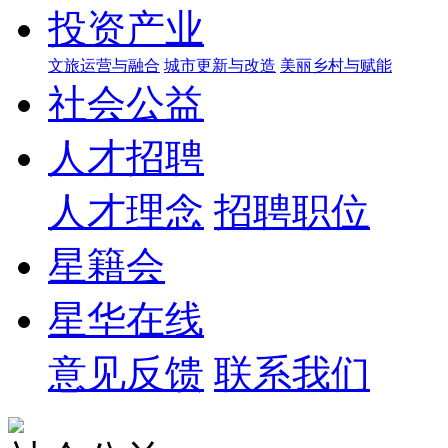
投资产业
文旅运营与融合
城市更新与改造
美丽乡村与赋能
社会公益
人才招聘
人才理念
招聘职位
星籍会
星华在线
意见反馈
联系我们